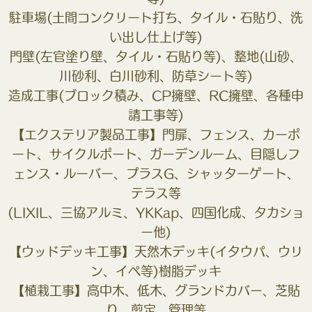
駐車場(土間コンクリート打ち、タイル・石貼り、洗
い出し仕上げ等)
門壁(左官塗り壁、タイル・石貼り等)、整地(山砂、
川砂利、白川砂利、防草シート等)
造成工事(ブロック積み、CP擁壁、RC擁壁、各種申
請工事等)
【エクステリア製品工事】門扉、フェンス、カーポ
ート、サイクルポート、ガーデンルーム、目隠しフ
ェンス・ルーバー、プラスG、シャッターゲート、
テラス等
(LIXIL、三協アルミ、YKKap、四国化成、タカショ
ー他)
【ウッドデッキ工事】天然木デッキ(イタウパ、ウリ
ン、イぺ等)樹脂デッキ
【植栽工事】高中木、低木、グランドカバー、芝貼
り、剪定、管理等